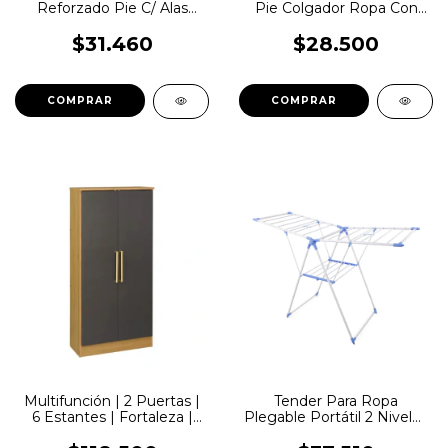
Reforzado Pie C/ Alas
Pie Colgador Ropa Con
Base Canasto Para Ropa
Rueda Vertical | WR4142
$31.460
$28.500
Multifunción | 2 Puertas |
Tender Para Ropa
6 Estantes | Fortaleza |
Plegable Portátil 2 Niveles
Grafito / Teca
Ajustable Metal