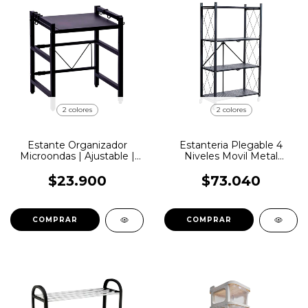
2 colores
2 colores
Estante Organizador
Estanteria Plegable 4
Microondas | Ajustable |
Niveles Movil Metal
Metalico | LemonPie |
Ruedas Cocina
CS16
$23.900
$73.040
COMPRAR
COMPRAR