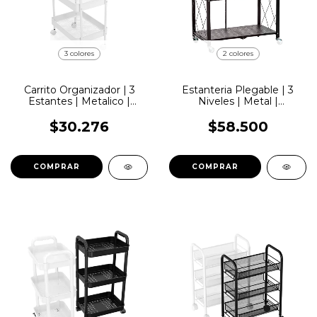
3 colores
2 colores
Carrito Organizador | 3
Estanteria Plegable | 3
Estantes | Metalico |
Niveles | Metal |
Lemon Pie | CS04
LemonPie | CS181
$30.276
$58.500
COMPRAR
COMPRAR