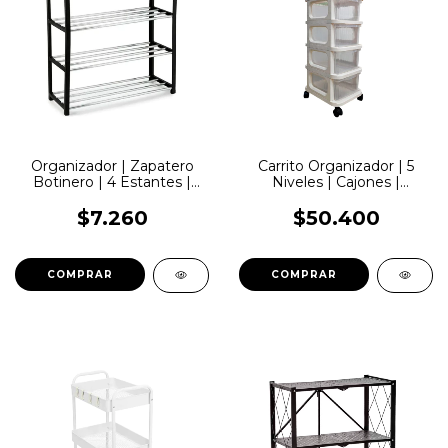
Organizador | Zapatero
Carrito Organizador | 5
Botinero | 4 Estantes |
Niveles | Cajones |
LemonPie | WR4750NB
LemonPie | CS158
$7.260
$50.400
COMPRAR