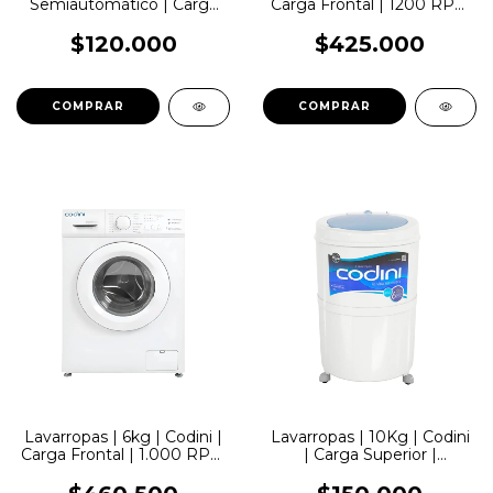
Semiautomático | Carga
Carga Frontal | 1200 RPM
Superior | Wanke
| Inverter
$120.000
$425.000
COMPRAR
Lavarropas | 6kg | Codini |
Lavarropas | 10Kg | Codini
Carga Frontal | 1.000 RPM
| Carga Superior |
| Inverter
Semiautomático | Blanco