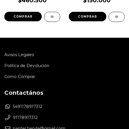
$460.500
$150.000
COMPRAR
COMPRAR
Avisos Legales
Politíca de Devolución
Como Comprar
Contactános
5491178917312
91178917312
panter.tienda@gmail.com