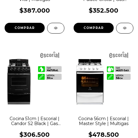
Licuado
$387.000
$352.500
COMPRAR
COMPRAR
Cocina 51cm | Escorial |
Cocina 56cm | Escorial |
Candor S2 Black | Gas
Master Style | Multigas
Natural
$306.500
$478.500