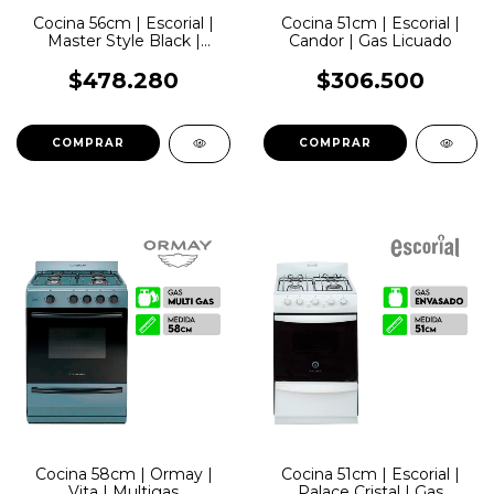
Cocina 56cm | Escorial |
Cocina 51cm | Escorial |
Master Style Black |
Candor | Gas Licuado
Multigas
$478.280
$306.500
COMPRAR
Cocina 58cm | Ormay |
Cocina 51cm | Escorial |
Vita | Multigas
Palace Cristal | Gas