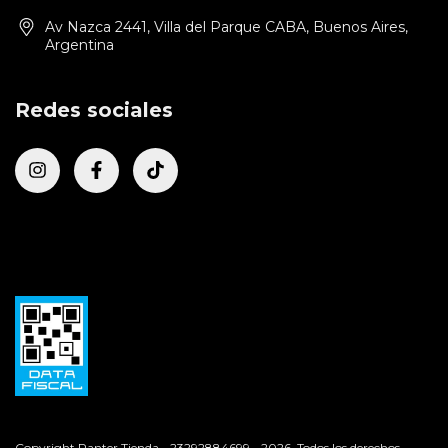
Av Nazca 2441, Villa del Parque CABA, Buenos Aires,
Argentina
Redes sociales
Copyright Panter Tienda - 23292884699 - 2026. Todos los derechos