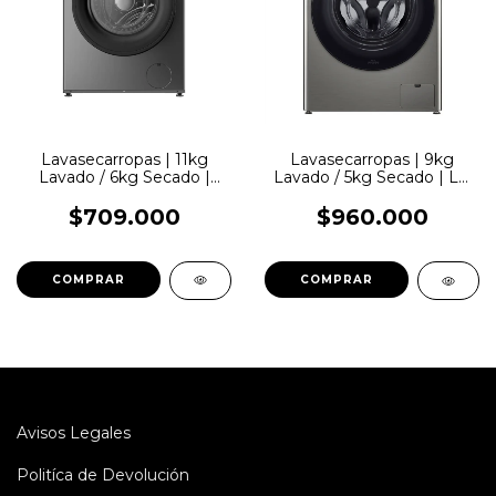
Lavasecarropas | 11kg
Lavasecarropas | 9kg
Lavado / 6kg Secado |
Lavado / 5kg Secado | LG
Philco | Carga Frontal |
| Carga Frontal | Inverter
1400 RPM | Inverter
$709.000
$960.000
Avisos Legales
Politíca de Devolución