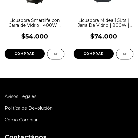
Licuadora Smartlife con
Licuadora Midea 1.5Lts |
Jarra de Vidrio | 400W |
Jarra De Vidrio | 800W |
SL-BL1008BPN
Inox
$54.000
$74.000
Avisos Legales
Politíca de Devolución
Como Comprar
Contactános