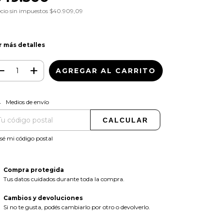
cio sin impuestos
$40.909,09
r más detalles
CAMBIAR CP
regas para el CP:
Medios de envío
CALCULAR
sé mi código postal
Compra protegida
Tus datos cuidados durante toda la compra.
Cambios y devoluciones
Si no te gusta, podés cambiarlo por otro o devolverlo.