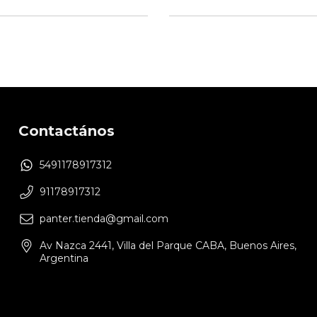
Contactános
5491178917312
91178917312
panter.tienda@gmail.com
Av Nazca 2441, Villa del Parque CABA, Buenos Aires,
Argentina