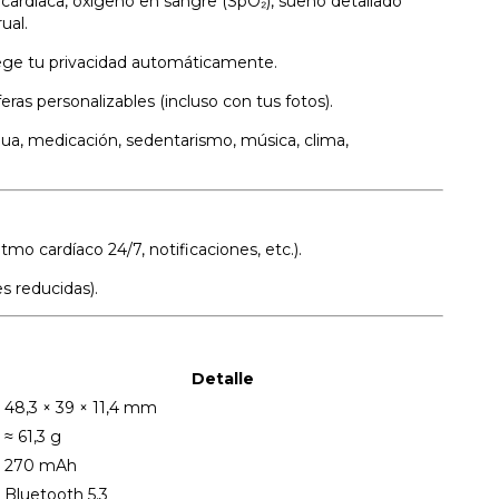
a cardíaca, oxígeno en sangre (SpO₂), sueño detallado
ual.
ege tu privacidad automáticamente.
ras personalizables (incluso con tus fotos).
gua, medicación, sedentarismo, música, clima,
mo cardíaco 24/7, notificaciones, etc.).
 reducidas).
Detalle
48,3 × 39 × 11,4 mm
≈ 61,3 g
270 mAh
Bluetooth 5.3