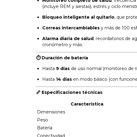
Monitoreo completo de salud
: frecuenci
(incluye REM y siestas), estrés y ciclo menstr
Bloqueo inteligente al quitarlo
, que prot
Correas intercambiables
y más de 100 esfe
Alarma diaria de salud
: recordatorios de a
cronómetro y más.
⏱ Duración de batería
Hasta
9 días
de uso normal (monitoreo de rit
Hasta
14 días
en modo básico (con funciones
📏 Especificaciones técnicas
Característica
Dimensiones
Peso
Batería
Conectividad