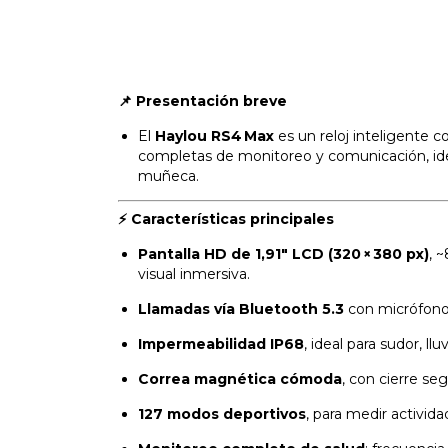
📌 Presentación breve
El
Haylou RS4 Max
es un reloj inteligente c
completas de monitoreo y comunicación, idea
muñeca.
⚡ Características principales
Pantalla HD de 1,91″ LCD (320 × 380 px)
, 
visual inmersiva.
Llamadas vía Bluetooth 5.3
con micrófono 
Impermeabilidad IP68
, ideal para sudor, l
Correa magnética cómoda
, con cierre se
127 modos deportivos
, para medir actividad