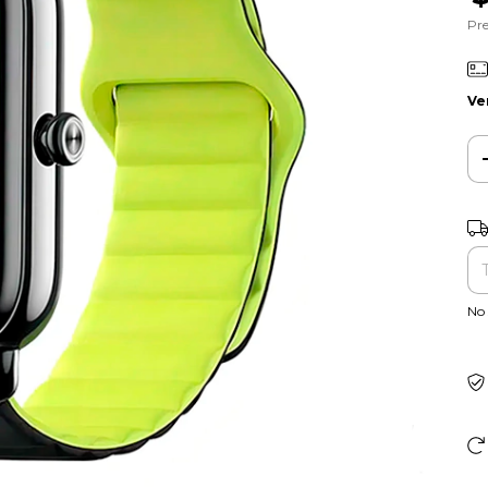
Pre
Ve
Ent
No 