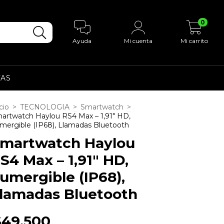
0
Ayuda
Mi cuenta
Mi carrito
AS
cio
>
TECNOLOGIA
>
Smartwatch
>
artwatch Haylou RS4 Max – 1,91″ HD,
mergible (IP68), Llamadas Bluetooth
martwatch Haylou
S4 Max – 1,91″ HD,
umergible (IP68),
lamadas Bluetooth
$49.500