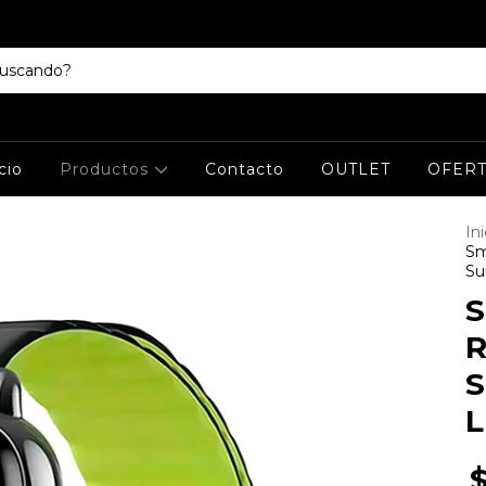
cio
Productos
Contacto
OUTLET
OFERT
Ini
Sm
Su
S
R
S
L