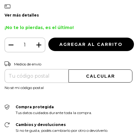
Ver más detalles
¡No te lo pierdas, es el último!
CAMBIAR CP
Entregas para el CP:
Medios de envío
CALCULAR
No sé mi código postal
Compra protegida
Tus datos cuidados durante toda la compra.
Cambios y devoluciones
Si no te gusta, podés cambiarlo por otro o devolverlo.