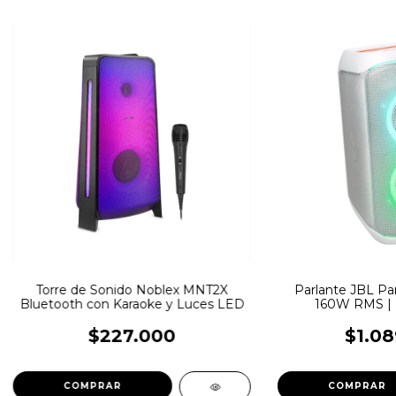
Torre de Sonido Noblex MNT2X
Parlante JBL Par
Bluetooth con Karaoke y Luces LED
160W RMS | B
$227.000
$1.08